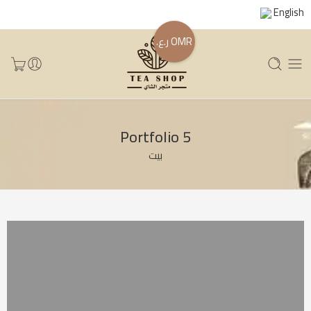
English
OMR ر.ع.
Portfolio 5
بيت