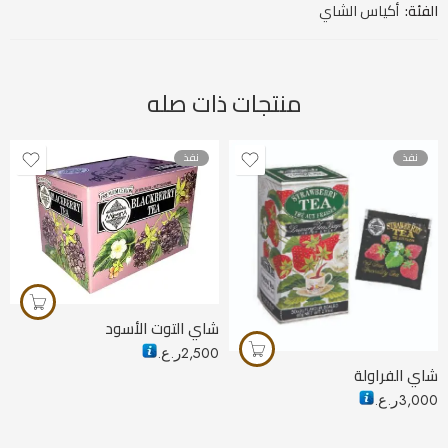
الفئة:
أكياس الشاي
منتجات ذات صله
نفذ
نفذ
شاي التوت الأسود
2,500
ر.ع.
شاي الفراولة
3,000
ر.ع.