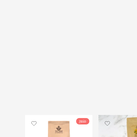
متميز
[
متميز