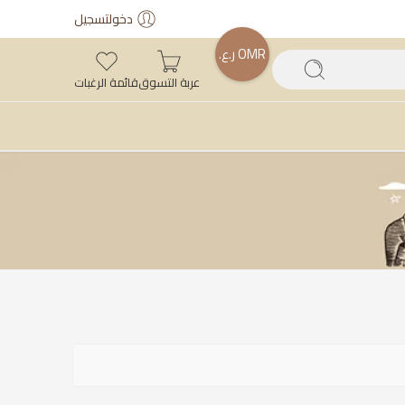
دخولتسجيل
OMR ر.ع.
عربة التسوق
قائمة الرغبات