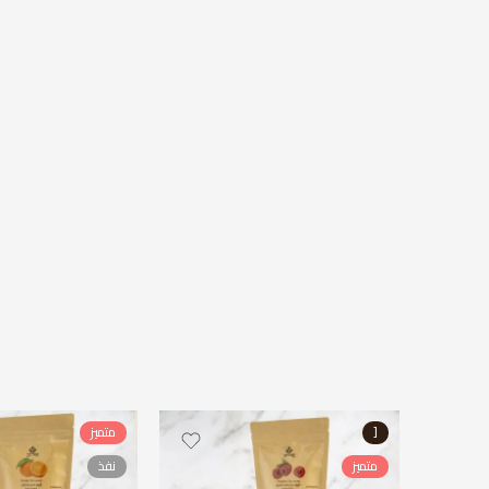
[
متميز
متميز
نفذ
50 جرام
50 جرام