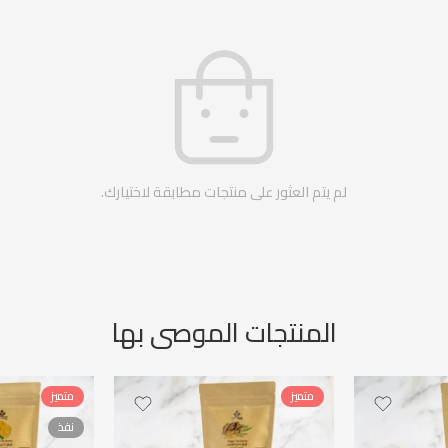
لم يتم العثور على منتجات مطابقة لاختيارك.
المنتجات الموصى بها
متميز
متميز
نفذ
50 جرام
50 جرام