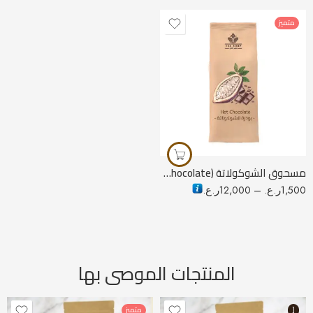
متميز
100 جرام
250 جرام
500 جرام
1000 جرام
مسحوق الشوكولاتة (Hot Chocolate)
1,500
ر.ع.
–
12,000
ر.ع.
المنتجات الموصى بها
[
متميز